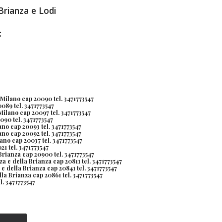
rianza e Lodi 
:
 Milano cap 20090 tel. 3471773547
089 tel. 3471773547 
ilano cap 20097 tel. 3471773547 
090 tel. 3471773547 
no cap 20093 tel. 3471773547
no cap 20092 tel. 3471773547 
no cap 20037 tel. 3471773547 
21 tel. 3471773547
rianza cap 20900 tel. 3471773547
 e della Brianza cap 20811 tel. 3471773547
e della Brianza cap 20841 tel. 3471773547 
la Brianza cap 20861 tel. 3471773547
l. 3471773547