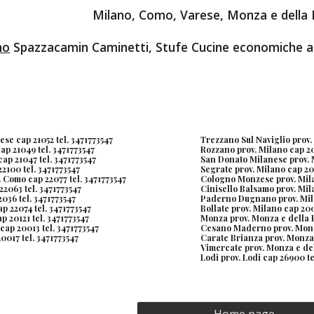
Milano, Como, Varese, Monza e della B
no
 Spazzacamin Caminetti, Stufe Cucine economiche a
ese cap 21052 tel. 3471773547
Trezzano Sul Naviglio prov.
ap 21049 tel. 3471773547
Rozzano prov. Milano cap 20
ap 21047 tel. 3471773547
San Donato Milanese prov. M
2100 tel. 3471773547
Segrate prov. Milano cap 20
 Como cap 22077 tel. 3471773547
Cologno Monzese prov. Mila
2063 tel. 3471773547
Cinisello Balsamo prov. Mila
036 tel. 3471773547
Paderno Dugnano prov. Mila
 22074 tel. 3471773547 
Bollate prov. Milano cap 200
p 20121 tel. 3471773547 
Monza prov. Monza e della B
cap 20013 tel. 3471773547
Cesano Maderno prov. Monza
0017 tel. 3471773547 
Carate Brianza prov. Monza 
Vimercate prov. Monza e del
Lodi prov. Lodi cap 26900 te