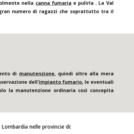
volmente nella
canna fumaria
e pulirla . La Val
gran numero di ragazzi che soprattutto tra il
vento di
manutenzione
, quindi oltre alla mera
nservazione dell'
impianto fumario
, le eventuali
olo la manutenzione ordinaria così concepita
n Lombardia nelle provincie di: