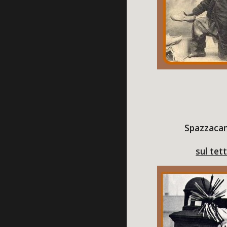
Spazzaca
sul tet