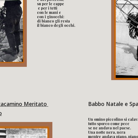
su per le cappe
 e per i tetti
con le mani e 
con i ginocchi:
di bianco gli resta 
il bianco degli occhi.
acamino Meritato 
Babbo Natale e Sp
o
Un omino piccolino si cala
tutto sporco come pece
se ne andava nel paese.
Una notte nera, nera
mentre andava piano, pian