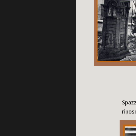
Spazz
ripos