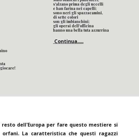
s'alzano prima degli uccelli
e han farina nei capelli;
sono neri gli spazzacamini,
di sette colori 
son gli imbianchini;
gli operai dell'officina
hanno una bella tuta azzurrina
Continua.....
hino
nta
 giocare!
l resto dell'Europa per fare questo mestiere si
rfani. La caratteristica che questi ragazzi