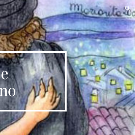
ion
e 
ino