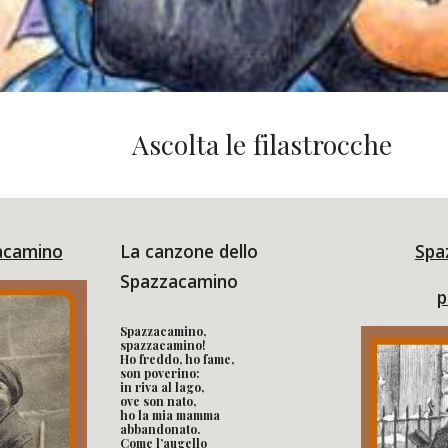
Ascolta le filastrocche 
acamino
La canzone dello 
Spa
Spazzacamino
p
Spazzacamino, 
spazzacamino!
Ho freddo, ho fame, 
son poverino:
in riva al lago, 
ove son nato,
ho la mia mamma 
abbandonato.
Come l’augello 