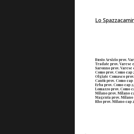
Lo Spazzacami
Busto Arsizio prov. Var
Tradate prov. Varese c
Saronno prov. Varese c
Como prov. Como cap 2
Olgiate Comasco prov.
Cantù prov. Como cap 2
Erba prov. Como cap 22
Lomazzo prov. Como cap
Milano prov. Milano ca
Magenta prov. Milano 
Rho prov. Milano cap 2