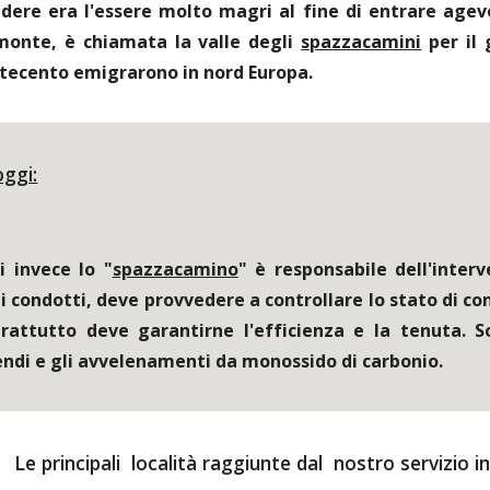
dere era l'essere molto magri al fine di entrare age
monte, è chiamata la valle degli
spazzacamini
per il 
ettecento emigrarono in nord Europa.
ggi:
i invece lo "
spazzacamino
" è responsabile dell'inter
 condotti, deve provvedere a controllare lo stato di co
rattutto deve garantirne l'efficienza e la tenuta. S
cendi e gli avvelenamenti da monossido di carbonio.
Le principali  località raggiunte dal  nostro servizio i