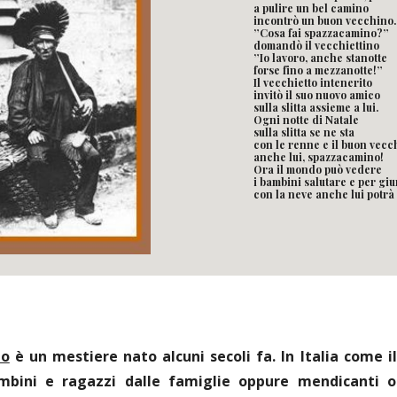
a pulire un bel camino
incontrò un buon vecchino.
”Cosa fai spazzacamino?”
domandò il vecchiettino
”Io lavoro, anche stanotte
forse fino a mezzanotte!”
Il vecchietto intenerito
invitò il suo nuovo amico
sulla slitta assieme a lui.
Ogni notte di Natale
sulla slitta se ne sta
con le renne e il buon vecc
anche lui, spazzacamino!
Ora il mondo può vedere
i bambini salutare e per giu
con la neve anche lui potrà
no
è un mestiere nato alcuni secoli fa. In Italia come i
bini e ragazzi dalle famiglie oppure mendicanti o o