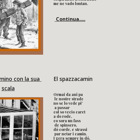
me ne vado lontan.
 Continua.....
ino con la sua 
El spazzacamin
scala
Ormai da ani pa
 le nostre strade
no se lo vede pi'
 a passar
col so vecio caret 
a do rode,
co sora un fass
 de spinsero,
dó corde, e strassi
 par netar i camin.
I gera sempre in dó, 