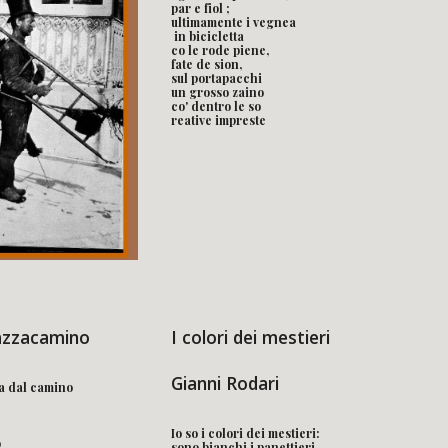
par e fiol ;
ultimamente i vegnea
 in bicicletta
co le rode piene, 
fate de sion,
sul portapacchi 
un grosso zaino
co' dentro le so 
reative impreste
azzacamino
I colori dei mestieri
Gianni Rodari
va dal camino
Io so i colori dei mestieri:
o
sono bianchi i panettieri,