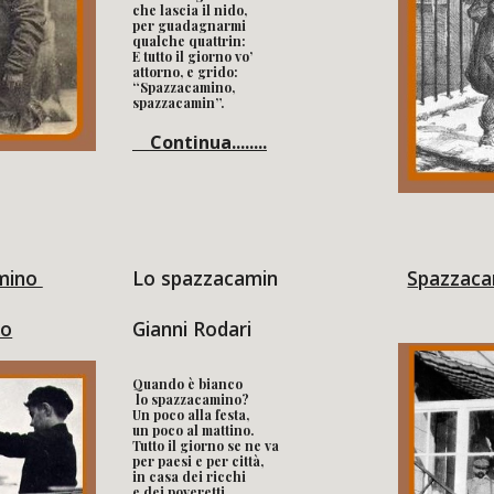
che lascia il nido,
per guadagnarmi 
qualche quattrin:
E tutto il giorno vo’ 
attorno, e grido:
“Spazzacamino, 
spazzacamin”.
    Continua........
mino 
Lo spazzacamin
Spazzacam
to
Gianni Rodari 
Quando è bianco
 lo spazzacamino?
Un poco alla festa, 
un poco al mattino.
Tutto il giorno se ne va
per paesi e per città,
in casa dei ricchi 
e dei poveretti,