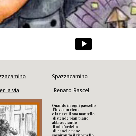
zzacamino
Spazzacamino
er la via
 Renato Rascel
Quando in ogni paesello
 l’inverno viene
e la neve il suo mantello
 distende pian piano
abbracciando
 il mio fardello
 di cenci e pene
sospirando il ritornello 