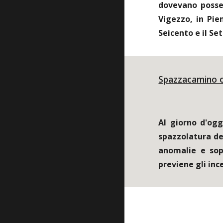
dovevano posse
Vigezzo, in Pie
Seicento e il S
Spazzacamino o
Al giorno d'ogg
spazzolatura dei
anomalie e sop
previene gli in